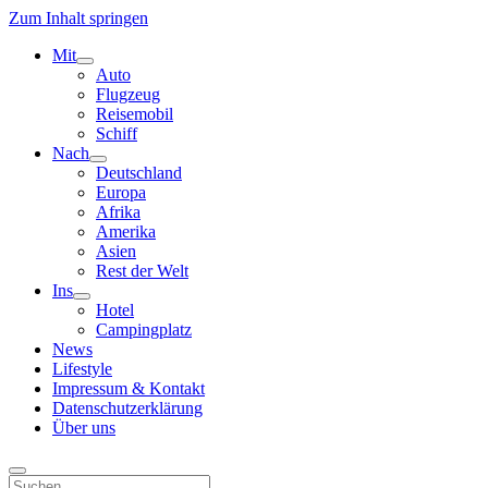
Zum Inhalt springen
Mit
Menü
Auto
öffnen
Flugzeug
Reisemobil
Schiff
Nach
Menü
Deutschland
öffnen
Europa
Afrika
Amerika
Asien
Rest der Welt
Ins
Menü
Hotel
öffnen
Campingplatz
News
Lifestyle
Impressum & Kontakt
Datenschutzerklärung
Über uns
Suchen