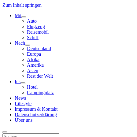
Zum Inhalt springen
Mit
Menü
Auto
öffnen
Flugzeug
Reisemobil
Schiff
Nach
Menü
Deutschland
öffnen
Europa
Afrika
Amerika
Asien
Rest der Welt
Ins
Menü
Hotel
öffnen
Campingplatz
News
Lifestyle
Impressum & Kontakt
Datenschutzerklärung
Über uns
Suchen