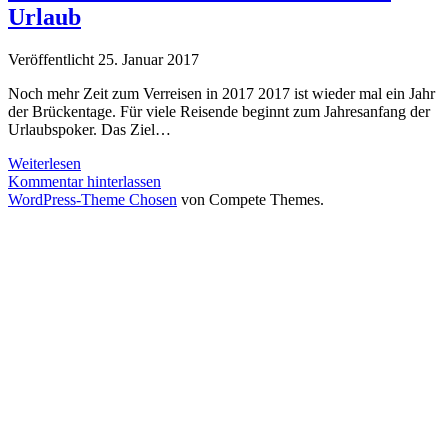
Urlaub
Veröffentlicht 25. Januar 2017
Noch mehr Zeit zum Verreisen in 2017 2017 ist wieder mal ein Jahr
der Brückentage. Für viele Reisende beginnt zum Jahresanfang der
Urlaubspoker. Das Ziel…
So
Weiterlesen
kommen
Kommentar hinterlassen
Sie
WordPress-Theme Chosen
von Compete Themes.
in
2017
zu
noch
mehr
Urlaub