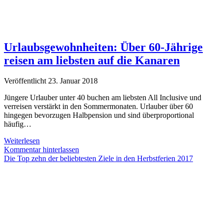
Urlaubsgewohnheiten: Über 60-Jährige
reisen am liebsten auf die Kanaren
Veröffentlicht 23. Januar 2018
Jüngere Urlauber unter 40 buchen am liebsten All Inclusive und
verreisen verstärkt in den Sommermonaten. Urlauber über 60
hingegen bevorzugen Halbpension und sind überproportional
häufig…
Urlaubsgewohnheiten:
Weiterlesen
Über
Kommentar hinterlassen
60-
Die Top zehn der beliebtesten Ziele in den Herbstferien 2017
Jährige
reisen
am
liebsten
auf
die
Kanaren