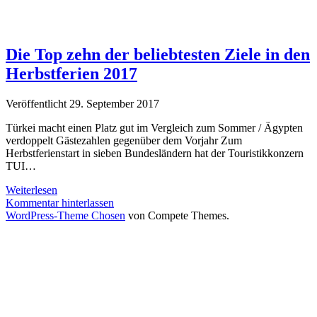
Die Top zehn der beliebtesten Ziele in den
Herbstferien 2017
Veröffentlicht 29. September 2017
Türkei macht einen Platz gut im Vergleich zum Sommer / Ägypten
verdoppelt Gästezahlen gegenüber dem Vorjahr Zum
Herbstferienstart in sieben Bundesländern hat der Touristikkonzern
TUI…
Die
Weiterlesen
Top
Kommentar hinterlassen
zehn
WordPress-Theme Chosen
von Compete Themes.
der
beliebtesten
Ziele
in
den
Herbstferien
2017