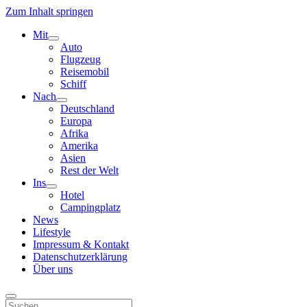
Zum Inhalt springen
Mit
Menü
Auto
öffnen
Flugzeug
Reisemobil
Schiff
Nach
Menü
Deutschland
öffnen
Europa
Afrika
Amerika
Asien
Rest der Welt
Ins
Menü
Hotel
öffnen
Campingplatz
News
Lifestyle
Impressum & Kontakt
Datenschutzerklärung
Über uns
Suchen