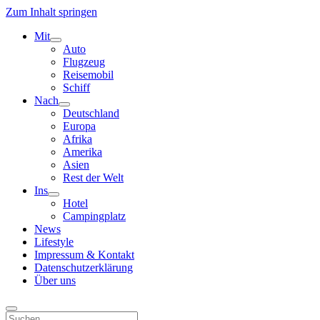
Zum Inhalt springen
Mit
Menü
Auto
öffnen
Flugzeug
Reisemobil
Schiff
Nach
Menü
Deutschland
öffnen
Europa
Afrika
Amerika
Asien
Rest der Welt
Ins
Menü
Hotel
öffnen
Campingplatz
News
Lifestyle
Impressum & Kontakt
Datenschutzerklärung
Über uns
Suchen