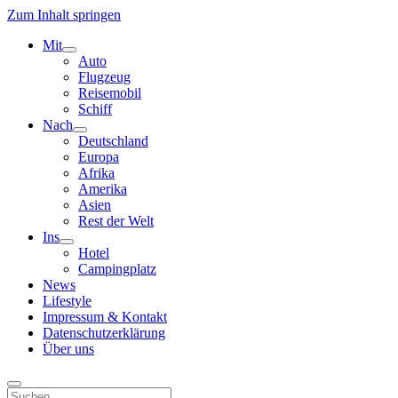
Zum Inhalt springen
Mit
Menü
Auto
öffnen
Flugzeug
Reisemobil
Schiff
Nach
Menü
Deutschland
öffnen
Europa
Afrika
Amerika
Asien
Rest der Welt
Ins
Menü
Hotel
öffnen
Campingplatz
News
Lifestyle
Impressum & Kontakt
Datenschutzerklärung
Über uns
Suchen