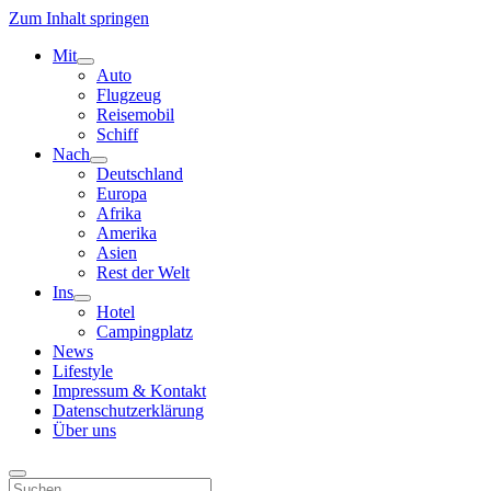
Zum Inhalt springen
Mit
Menü
Auto
öffnen
Flugzeug
Reisemobil
Schiff
Nach
Menü
Deutschland
öffnen
Europa
Afrika
Amerika
Asien
Rest der Welt
Ins
Menü
Hotel
öffnen
Campingplatz
News
Lifestyle
Impressum & Kontakt
Datenschutzerklärung
Über uns
Suchen