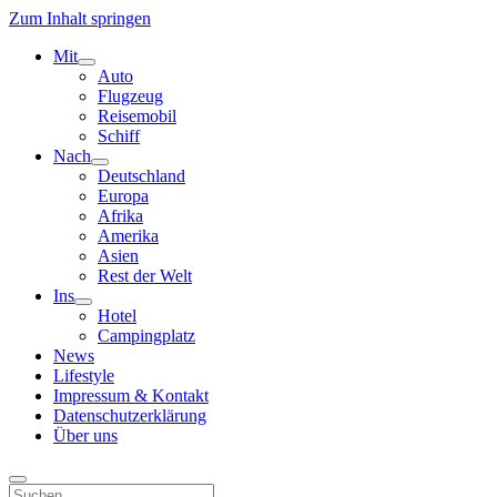
Zum Inhalt springen
Mit
Menü
Auto
öffnen
Flugzeug
Reisemobil
Schiff
Nach
Menü
Deutschland
öffnen
Europa
Afrika
Amerika
Asien
Rest der Welt
Ins
Menü
Hotel
öffnen
Campingplatz
News
Lifestyle
Impressum & Kontakt
Datenschutzerklärung
Über uns
Suchen