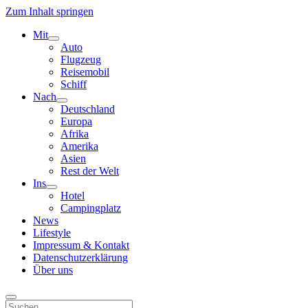
Zum Inhalt springen
Mit
Menü
Auto
öffnen
Flugzeug
Reisemobil
Schiff
Nach
Menü
Deutschland
öffnen
Europa
Afrika
Amerika
Asien
Rest der Welt
Ins
Menü
Hotel
öffnen
Campingplatz
News
Lifestyle
Impressum & Kontakt
Datenschutzerklärung
Über uns
Suchen