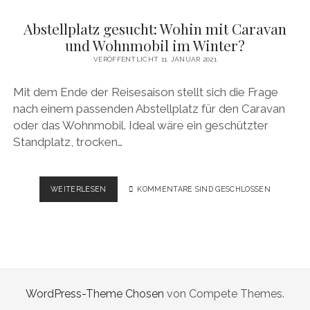
Abstellplatz gesucht: Wohin mit Caravan
und Wohnmobil im Winter?
VERÖFFENTLICHT 11. JANUAR 2021
Mit dem Ende der Reisesaison stellt sich die Frage
nach einem passenden Abstellplatz für den Caravan
oder das Wohnmobil. Ideal wäre ein geschützter
Standplatz, trocken…
ABSTELLPLATZ
WEITERLESEN
KOMMENTARE SIND GESCHLOSSEN
GESUCHT:
WOHIN
MIT
CARAVAN
UND
WOHNMOBIL
IM
WordPress-Theme Chosen
von Compete Themes.
WINTER?