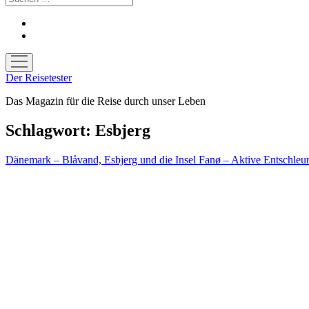
facebook
youtube
Menü
öffnen
Der Reisetester
Das Magazin für die Reise durch unser Leben
Schlagwort:
Esbjerg
Dänemark – Blåvand, Esbjerg und die Insel Fanø – Aktive Entschleu