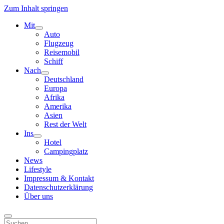
Zum Inhalt springen
Mit
Menü
Auto
öffnen
Flugzeug
Reisemobil
Schiff
Nach
Menü
Deutschland
öffnen
Europa
Afrika
Amerika
Asien
Rest der Welt
Ins
Menü
Hotel
öffnen
Campingplatz
News
Lifestyle
Impressum & Kontakt
Datenschutzerklärung
Über uns
Suchen