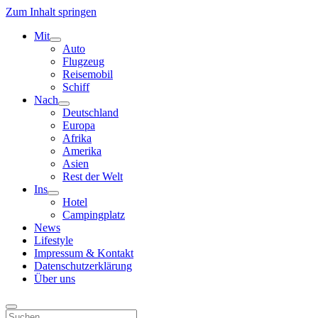
Zum Inhalt springen
Mit
Menü
Auto
öffnen
Flugzeug
Reisemobil
Schiff
Nach
Menü
Deutschland
öffnen
Europa
Afrika
Amerika
Asien
Rest der Welt
Ins
Menü
Hotel
öffnen
Campingplatz
News
Lifestyle
Impressum & Kontakt
Datenschutzerklärung
Über uns
Suchen