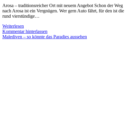
Arosa – traditionsreicher Ort mit neuem Angebot Schon der Weg
nach Arosa ist ein Vergnügen. Wer gern Auto fährt, für den ist die
rund vierstündige…
Arosa
Weiterlesen
–
Kommentar hinterlassen
Graubündens
Malediven – so könnte das Paradies aussehen
wunderbare
Bergwelt