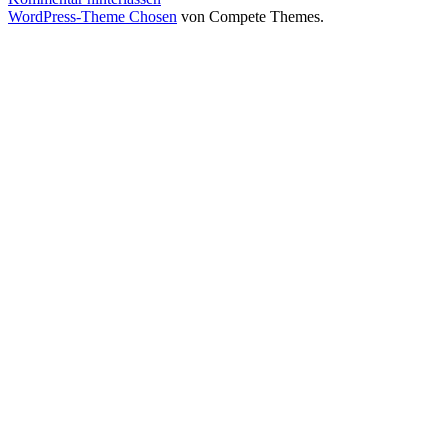
so
WordPress-Theme Chosen
von Compete Themes.
könnte
das
Paradies
aussehen