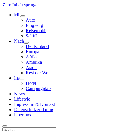
Zum Inhalt springen
Mit
Menü
Auto
öffnen
Flugzeug
Reisemobil
Schiff
Nach
Menü
Deutschland
öffnen
Europa
Afrika
Amerika
Asien
Rest der Welt
Ins
Menü
Hotel
öffnen
Campingplatz
News
Lifestyle
Impressum & Kontakt
Datenschutzerklärung
Über uns
Suchen