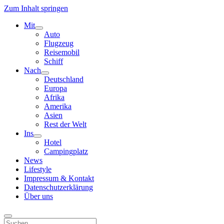
Zum Inhalt springen
Mit
Menü
Auto
öffnen
Flugzeug
Reisemobil
Schiff
Nach
Menü
Deutschland
öffnen
Europa
Afrika
Amerika
Asien
Rest der Welt
Ins
Menü
Hotel
öffnen
Campingplatz
News
Lifestyle
Impressum & Kontakt
Datenschutzerklärung
Über uns
Suchen