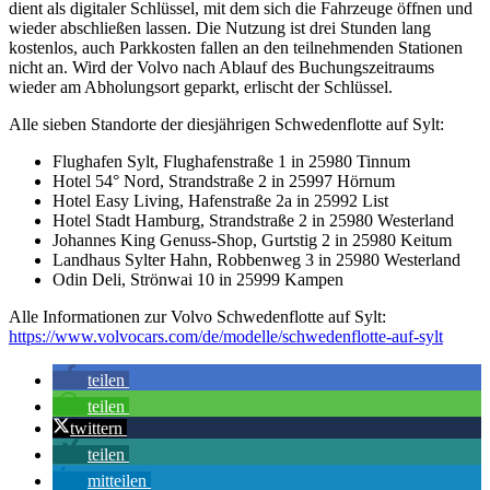
dient als digitaler Schlüssel, mit dem sich die Fahrzeuge öffnen und
wieder abschließen lassen. Die Nutzung ist drei Stunden lang
kostenlos, auch Parkkosten fallen an den teilnehmenden Stationen
nicht an. Wird der Volvo nach Ablauf des Buchungszeitraums
wieder am Abholungsort geparkt, erlischt der Schlüssel.
Alle sieben Standorte der diesjährigen Schwedenflotte auf Sylt:
Flughafen Sylt, Flughafenstraße 1 in 25980 Tinnum
Hotel 54° Nord, Strandstraße 2 in 25997 Hörnum
Hotel Easy Living, Hafenstraße 2a in 25992 List
Hotel Stadt Hamburg, Strandstraße 2 in 25980 Westerland
Johannes King Genuss-Shop, Gurtstig 2 in 25980 Keitum
Landhaus Sylter Hahn, Robbenweg 3 in 25980 Westerland
Odin Deli, Strönwai 10 in 25999 Kampen
Alle Informationen zur Volvo Schwedenflotte auf Sylt:
https://www.volvocars.com/de/modelle/schwedenflotte-auf-sylt
teilen
teilen
twittern
teilen
mitteilen