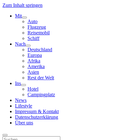
Zum Inhalt springen
Mit
Menü
Auto
öffnen
Flugzeug
Reisemobil
Schiff
Nach
Menü
Deutschland
öffnen
Europa
Afrika
Amerika
Asien
Rest der Welt
Ins
Menü
Hotel
öffnen
Campingplatz
News
Lifestyle
Impressum & Kontakt
Datenschutzerklärung
Über uns
Suchen