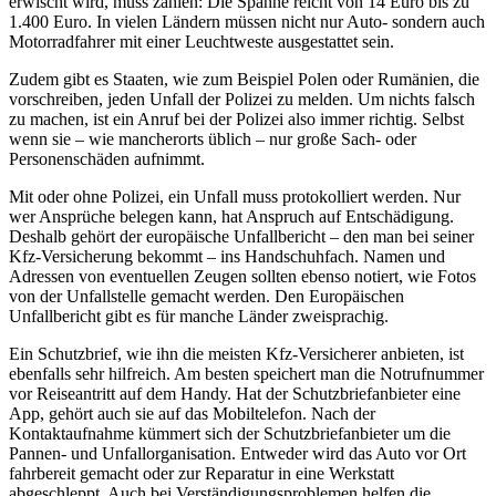
erwischt wird, muss zahlen: Die Spanne reicht von 14 Euro bis zu
1.400 Euro. In vielen Ländern müssen nicht nur Auto- sondern auch
Motorradfahrer mit einer Leuchtweste ausgestattet sein.
Zudem gibt es Staaten, wie zum Beispiel Polen oder Rumänien, die
vorschreiben, jeden Unfall der Polizei zu melden. Um nichts falsch
zu machen, ist ein Anruf bei der Polizei also immer richtig. Selbst
wenn sie – wie mancherorts üblich – nur große Sach- oder
Personenschäden aufnimmt.
Mit oder ohne Polizei, ein Unfall muss protokolliert werden. Nur
wer Ansprüche belegen kann, hat Anspruch auf Entschädigung.
Deshalb gehört der europäische Unfallbericht – den man bei seiner
Kfz-Versicherung bekommt – ins Handschuhfach. Namen und
Adressen von eventuellen Zeugen sollten ebenso notiert, wie Fotos
von der Unfallstelle gemacht werden. Den Europäischen
Unfallbericht gibt es für manche Länder zweisprachig.
Ein Schutzbrief, wie ihn die meisten Kfz-Versicherer anbieten, ist
ebenfalls sehr hilfreich. Am besten speichert man die Notrufnummer
vor Reiseantritt auf dem Handy. Hat der Schutzbriefanbieter eine
App, gehört auch sie auf das Mobiltelefon. Nach der
Kontaktaufnahme kümmert sich der Schutzbriefanbieter um die
Pannen- und Unfallorganisation. Entweder wird das Auto vor Ort
fahrbereit gemacht oder zur Reparatur in eine Werkstatt
abgeschleppt. Auch bei Verständigungsproblemen helfen die