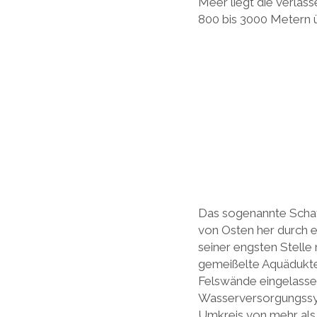
Meer liegt die verlas
800 bis 3000 Metern 
Das sogenannte Schat
von Osten her durch ei
seiner engsten Stelle 
gemeißelte Aquädukte i
Felswände eingelasse
Wasserversorgungssys
Umkreis von mehr als 