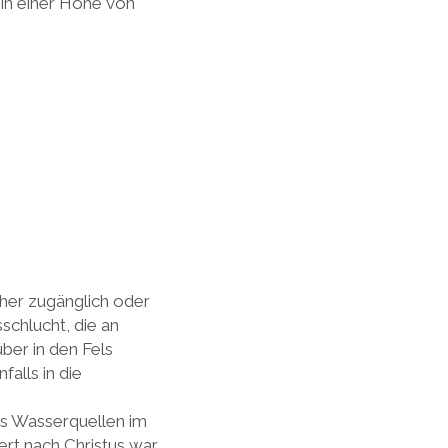
 in einer Höhe von
er zugänglich oder
schlucht, die an
ber in den Fels
alls in die
us Wasserquellen im
ert nach Christus war