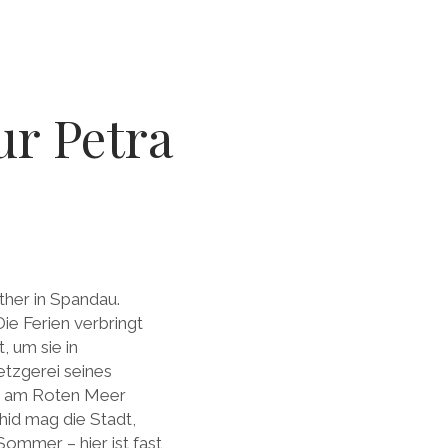
ur Petra
ither in Spandau.
ie Ferien verbringt
, um sie in
etzgerei seines
ba am Roten Meer
hid mag die Stadt,
Sommer – hier ist fast