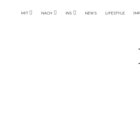
Menü
Menü
Menü
MIT
NACH
INS
NEWS
LIFESTYLE
IM
öffnen
öffnen
öffnen