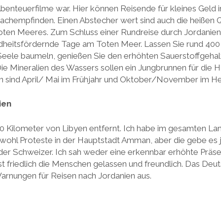
 Abenteuerfilme war. Hier können Reisende für kleines Gel
chempfinden. Einen Abstecher wert sind auch die heißen Q
oten Meeres. Zum Schluss einer Rundreise durch Jordanien
heitsfördernde Tage am Toten Meer. Lassen Sie rund 400
eele baumeln, genießen Sie den erhöhten Sauerstoffgehalt
 Mineralien des Wassers sollen ein Jungbrunnen für die Ha
en sind April/ Mai im Frühjahr und Oktober/November im He
ien
00 Kilometer von Libyen entfernt. Ich habe im gesamten La
 wohl Proteste in der Hauptstadt Amman, aber die gebe es ja
nder Schweizer. Ich sah weder eine erkennbar erhöhte Präse
 ist friedlich die Menschen gelassen und freundlich. Das De
 Warnungen für Reisen nach Jordanien aus.