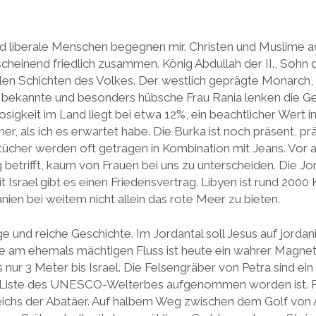
nd liberale Menschen begegnen mir. Christen und Muslime a
scheinend friedlich zusammen. König Abdullah der II., Sohn
 allen Schichten des Volkes. Der westlich geprägte Monarch,
ne bekannte und besonders hübsche Frau Rania lenken die G
losigkeit im Land liegt bei etwa 12%, ein beachtlicher Wert i
her, als ich es erwartet habe. Die Burka ist noch präsent, pr
tücher werden oft getragen in Kombination mit Jeans. Vor a
g betrifft, kaum von Frauen bei uns zu unterscheiden. Die Jor
t Israel gibt es einen Friedensvertrag. Libyen ist rund 2000 
nien bei weitem nicht allein das rote Meer zu bieten.
e und reiche Geschichte. Im Jordantal soll Jesus auf jordan
le am ehemals mächtigen Fluss ist heute ein wahrer Magnet 
es nur 3 Meter bis Israel. Die Felsengräber von Petra sind 
e Liste des UNESCO-Welterbes aufgenommen worden ist. Pe
eichs der Abatäer. Auf halbem Weg zwischen dem Golf vo