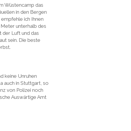
d im Wüstencamp das
uellen in den Bergen
 empfehle ich Ihnen
 Meter unterhalb des
 der Luft und das
ut sein. Die beste
rbst.
nd keine Unruhen
 auch in Stuttgart, so
nz von Polizei noch
utsche Auswärtige Amt