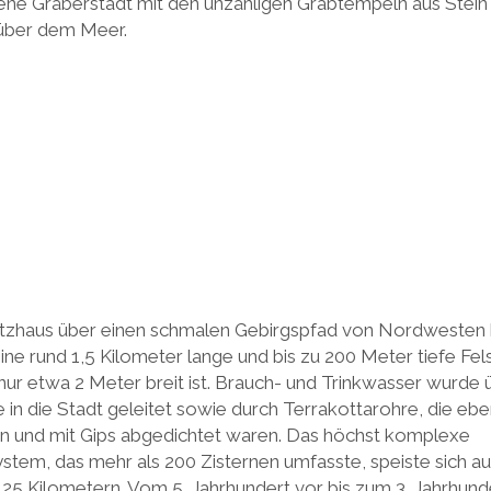
sene Gräberstadt mit den unzähligen Grabtempeln aus Stein
über dem Meer.
zhaus über einen schmalen Gebirgspfad von Nordwesten h
ne rund 1,5 Kilometer lange und bis zu 200 Meter tiefe Fels
nur etwa 2 Meter breit ist. Brauch- und Trinkwasser wurde ü
n die Stadt geleitet sowie durch Terrakottarohre, die ebenf
n und mit Gips abgedichtet waren. Das höchst komplexe
tem, das mehr als 200 Zisternen umfasste, speiste sich a
25 Kilometern. Vom 5. Jahrhundert vor bis zum 3. Jahrhund