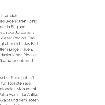
chten sich
 des legendären König
 der in England
eschicke Jordaniens
n dieser Region. Das
ägt aber nicht das Bild
llem junge Frauen,
danier leben friedlich
Kilometer entfernt!
ischer Seite getauft
für Touristen aus
ein globales Monument,
tra war in der Antike
n Akaba und dem Toten