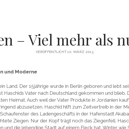
en – Viel mehr als n
VERÖFFENTLICHT 10. MÄRZ 2013
ion und Moderne
sein Land. Der 15jährige wurde in Berlin geboren und lebt se
st Haschids Vater nach Deutschland gekommen und blieb. D
alten Heimat. Auch weil der Vater Produkte in Jordanien kauft
ngend abzusetzen. Haschid hilft zum Zeitvertreib in der M
Schaufenster des Ladengeschäfts in der Hafenstadt Aka
htete Ziegen. Nur der Kopf trägt noch das Ziegenfell. Hasc
en und die lebendige Stadt auf einem Fleck hat. Winter wie 