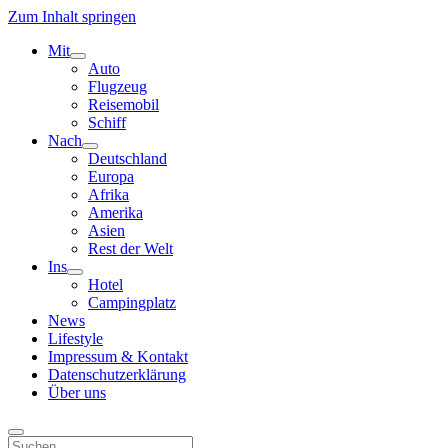
Zum Inhalt springen
Mit
Menü
Auto
öffnen
Flugzeug
Reisemobil
Schiff
Nach
Menü
Deutschland
öffnen
Europa
Afrika
Amerika
Asien
Rest der Welt
Ins
Menü
Hotel
öffnen
Campingplatz
News
Lifestyle
Impressum & Kontakt
Datenschutzerklärung
Über uns
Suchen