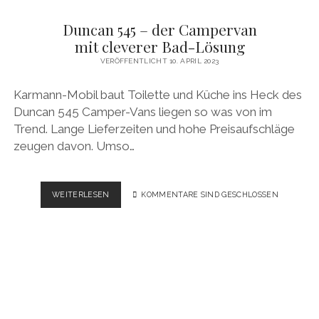
Duncan 545 – der Campervan
mit cleverer Bad-Lösung
VERÖFFENTLICHT 10. APRIL 2023
Karmann-Mobil baut Toilette und Küche ins Heck des
Duncan 545 Camper-Vans liegen so was von im
Trend. Lange Lieferzeiten und hohe Preisaufschläge
zeugen davon. Umso…
DUNCAN
WEITERLESEN
KOMMENTARE SIND GESCHLOSSEN
545 –
DER
CAMPERVAN
MIT CLEVERER BAD-
LÖSUNG